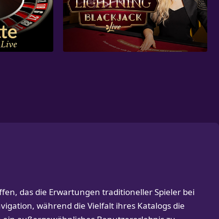
ffen, das die Erwartungen traditioneller Spieler bei
igation, während die Vielfalt ihres Katalogs die