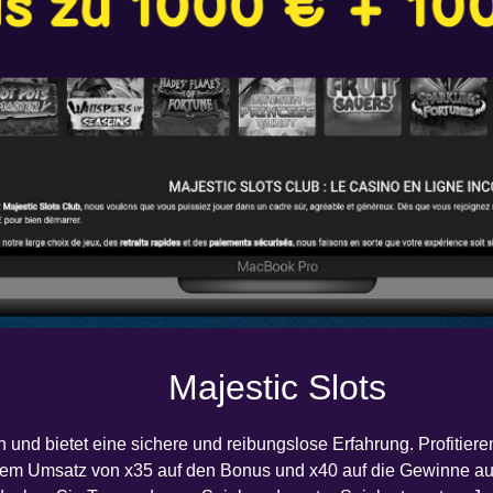
Majestic Slots
n und bietet eine sichere und reibungslose Erfahrung. Profiti
nem Umsatz von x35 auf den Bonus und x40 auf die Gewinne aus 