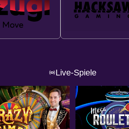
Live-Spiele