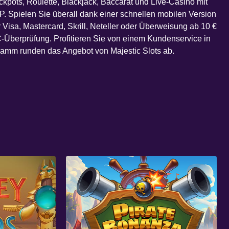
kpots, Roulette, Blackjack, Baccarat und Live-Casino mit
P. Spielen Sie überall dank einer schnellen mobilen Version
isa, Mastercard, Skrill, Neteller oder Überweisung ab 10 €
-Überprüfung. Profitieren Sie von einem Kundenservice in
ramm runden das Angebot von Majestic Slots ab.