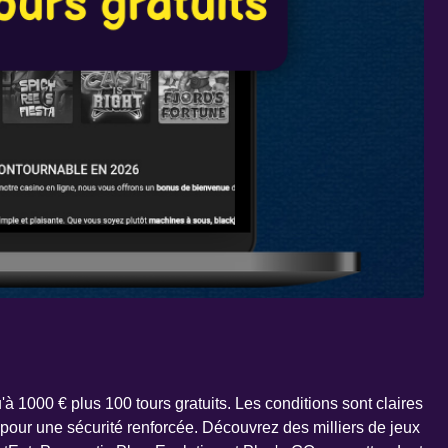
à 1000 € plus 100 tours gratuits. Les conditions sont claires
pour une sécurité renforcée. Découvrez des milliers de jeux