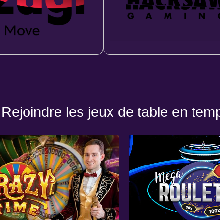
Rejoindre les jeux de table en tem